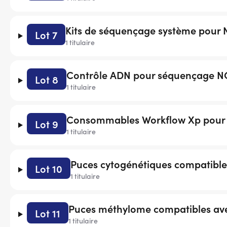
Kits de séquençage système pour
Lot 7
1 titulaire
Contrôle ADN pour séquençage N
Lot 8
1 titulaire
Consommables Workflow Xp pour
Lot 9
1 titulaire
Puces cytogénétiques compatible
Lot 10
1 titulaire
Puces méthylome compatibles av
Lot 11
1 titulaire