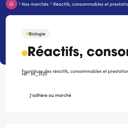
Fil
Nos marchés
Réactifs, consommables et prestati
d'Ariane
Biologie
Réactifs, conso
Fourniture des réactifs, consommables et prestati
réf : M_3120
J'adhère au marché