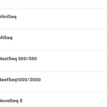
MiniSeq
 MiSeq
 NextSeq 500/550
 NextSeq1000/2000
 NovaSeq X