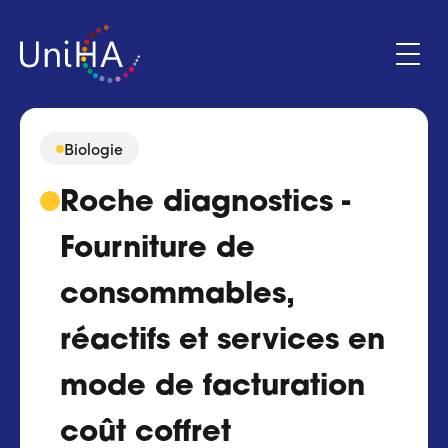
Aller
au
contenu
principal
Biologie
Menu
Roche diagnostics -
Espace adhérent
du
compte
Fourniture de
de
Qui sommes-nous ?
l'utilisateur
consommables,
Programmes d'action
réactifs et services en
Marchés
mode de facturation
Actualités & évènements
coût coffret