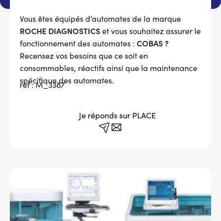
Services adhérents
Vous êtes équipés d’automates de la marque
ROCHE DIAGNOSTICS
et vous souhaitez assurer le
COBAS ?
fonctionnement des automates :
Top
Recensez vos besoins que ce soit en
Fournisseurs
consommables, réactifs ainsi que la maintenance
spécifique des automates.
Recrutement
réf : M_3387
Espace presse
Je réponds sur PLACE
Aide & contact
Message
d'état