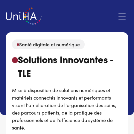
Aller
au
contenu
principal
Santé digitale et numérique
Menu
Solutions Innovantes -
Espace adhérent
du
compte
TLE
de
Qui sommes-nous ?
l'utilisateur
Mise à disposition de solutions numériques et
Programmes d'action
matériels connectés innovants et performants
visant l'amélioration de l'organisation des soins,
Marchés
des parcours patients, de la pratique des
professionnels et de l'efficience du système de
Actualités & évènements
santé.