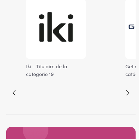
Image
Imag
Iki - Titulaire de la
Geting
catégorie 19
catégo