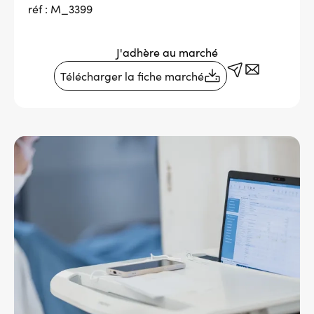
réf : M_3399
Services adhérents
J'adhère au marché
Top
Télécharger la fiche marché
Fournisseurs
Recrutement
Espace presse
Aide & contact