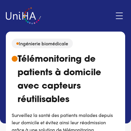
Aller
au
contenu
principal
Ingénierie biomédicale
Menu
Télémonitoring de
Espace adhérent
du
compte
patients à domicile
de
Qui sommes-nous ?
l'utilisateur
avec capteurs
Programmes d'action
réutilisables
Marchés
Surveillez la santé des patients malades depuis
leur domicile et évitez ainsi leur réadmission
Actualités & évènements
grâce à une solution de télémonitoring.