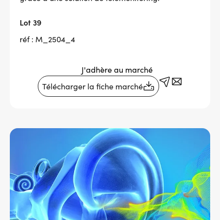
Services adhérents
Lot 39
réf : M_2504_4
Top
Fournisseurs
J'adhère au marché
Recrutement
Télécharger la fiche marché
Espace presse
Message
Aide & contact
d'état