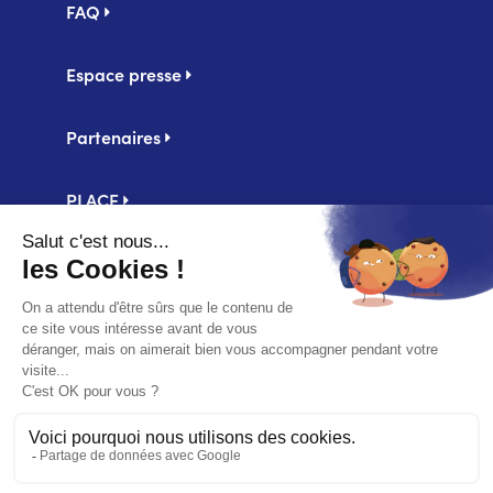
FAQ
Espace presse
Partenaires
PLACE
Centrale d'achat UniHA
Second
Mentions légales
footer
Politique de confidentialité