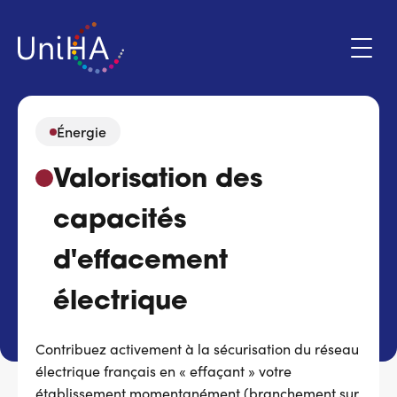
Aller
au
contenu
principal
Énergie
Menu
Valorisation des
Espace adhérent
du
compte
capacités
de
Qui sommes-nous ?
l'utilisateur
d'effacement
Programmes d'action
électrique
Marchés
Contribuez activement à la sécurisation du réseau
électrique français en « effaçant » votre
Actualités & évènements
établissement momentanément (branchement sur