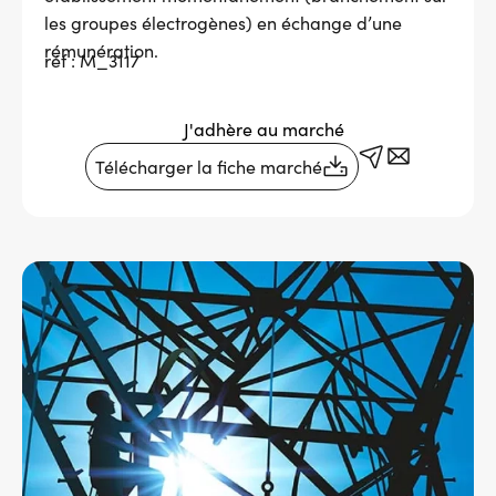
les groupes électrogènes) en échange d’une
Services adhérents
rémunération.
réf : M_3117
Top
Fournisseurs
J'adhère au marché
Télécharger la fiche marché
Recrutement
Espace presse
Aide & contact