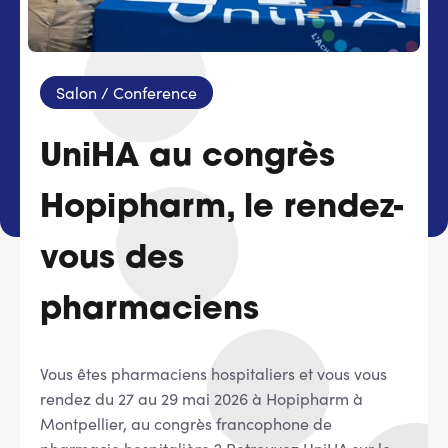
Services adhérents
Salon / Conference
Top
Fournisseurs
UniHA au congrès
Recrutement
Hopipharm, le rendez-
Espace presse
vous des
Aide & contact
pharmaciens
Vous êtes pharmaciens hospitaliers et vous vous
rendez du 27 au 29 mai 2026 à Hopipharm à
Montpellier, au congrès francophone de