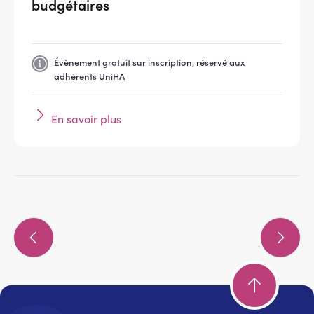
budgétaires
Évènement gratuit sur inscription, réservé aux
adhérents UniHA
En savoir plus
Pagination
Page
Page
précédente
suivante