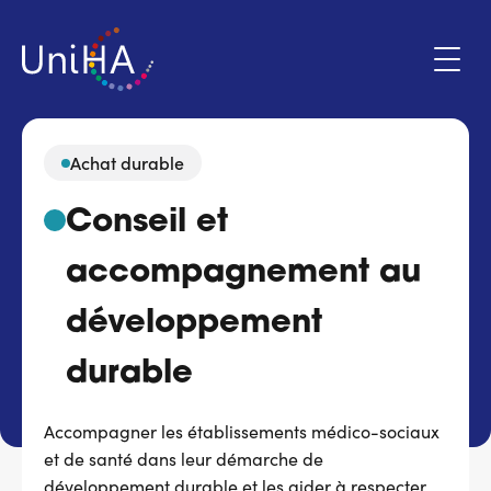
Aller
au
contenu
principal
Achat durable
Menu
Conseil et
Espace adhérent
du
compte
accompagnement au
de
Qui sommes-nous ?
l'utilisateur
développement
Programmes d'action
durable
Marchés
Accompagner les établissements médico-sociaux
et de santé dans leur démarche de
Actualités & évènements
développement durable et les aider à respecter