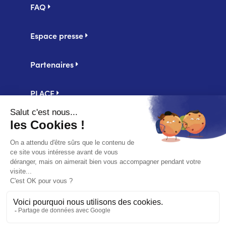
FAQ
Espace presse
Partenaires
PLACE
Centrale d'achat UniHA
Second
Mentions légales
footer
Politique de confidentialité