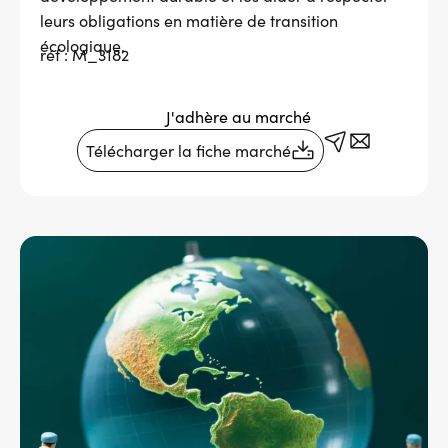
leurs obligations en matière de transition
Services adhérents
écologique.
réf : M_3182
Top
Fournisseurs
J'adhère au marché
Télécharger la fiche marché
Recrutement
Espace presse
Aide & contact