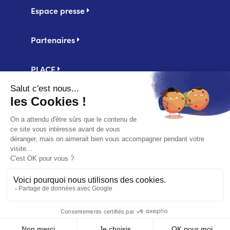
Espace presse
Partenaires
PLACE
Centrale d'achat UniHA
Second
Mentions légales
footer
Politique de confidentialité
Accessibilité