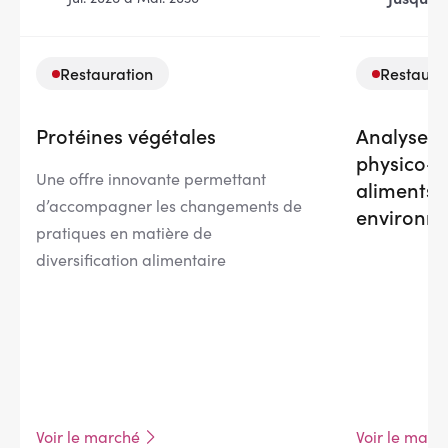
Restauration
Restaura
Protéines végétales
Analyses 
physico-c
Une offre innovante permettant
aliments, 
d’accompagner les changements de
environn
pratiques en matière de
diversification alimentaire
Voir le marché
Voir le marc