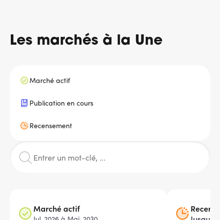
Message
d'état
Les marchés à la Une
Marché actif
Publication en cours
Recensement
Marché actif
Recense
Jusqu’à 
Jul. 2026 à Mai. 2030