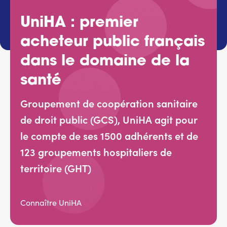
Services adhérents
UniHA : premier
acheteur public français
Top
Fournisseurs
dans le domaine de la
santé
Recrutement
Groupement de coopération sanitaire
Espace presse
de droit public (GCS), UniHA agit pour
le compte de ses 1500 adhérents et de
Aide & contact
123 groupements hospitaliers de
territoire (GHT)
Connaître UniHA