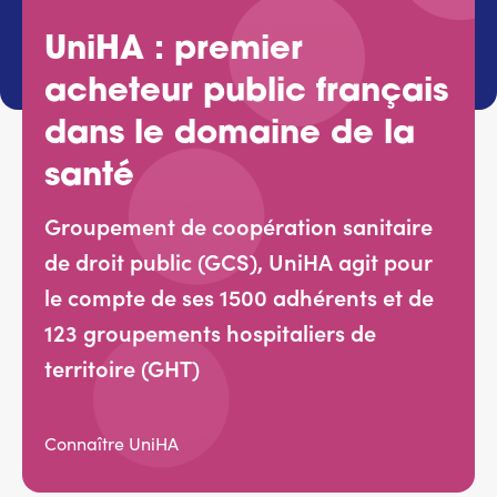
Services adhérents
UniHA : premier
acheteur public français
Top
Fournisseurs
dans le domaine de la
santé
Recrutement
Groupement de coopération sanitaire
Espace presse
de droit public (GCS), UniHA agit pour
le compte de ses 1500 adhérents et de
Aide & contact
123 groupements hospitaliers de
territoire (GHT)
Connaître UniHA