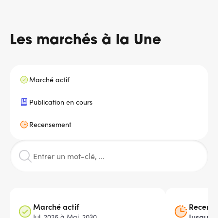
Message
d'état
Les marchés à la Une
Marché actif
Publication en cours
Recensement
Marché actif
Recense
Jusqu’à 
Jul. 2026 à Mai. 2030