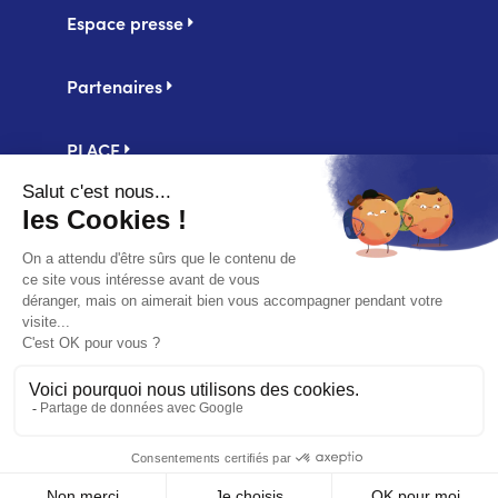
Espace presse
Partenaires
PLACE
Centrale d'achat UniHA
Second
Mentions légales
footer
Politique de confidentialité
Accessibilité