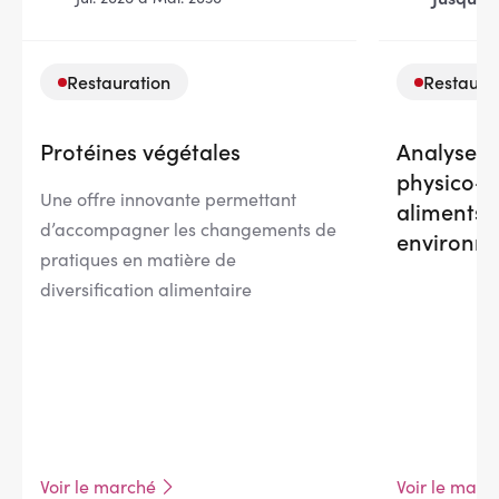
Restauration
Restaura
Protéines végétales
Analyses 
physico-c
Une offre innovante permettant
aliments, 
d’accompagner les changements de
environn
pratiques en matière de
diversification alimentaire
Voir le marché
Voir le marc